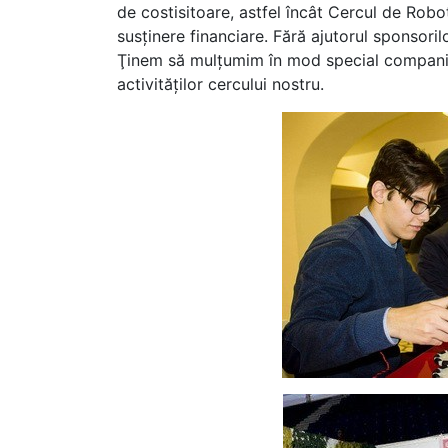
de costisitoare, astfel încât Cercul de Rob
susţinere financiare. Fără ajutorul sponsorilo
Ţinem să mulţumim în mod special companiei
activităţilor cercului nostru.