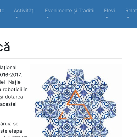
te
Activități
Evenimente şi Traditii
Elevi
Relaț
că
Naţional
2016-2017,
iei "Naţie
roboticii în
 şi dotarea
 acestei
căruia se
este etapa