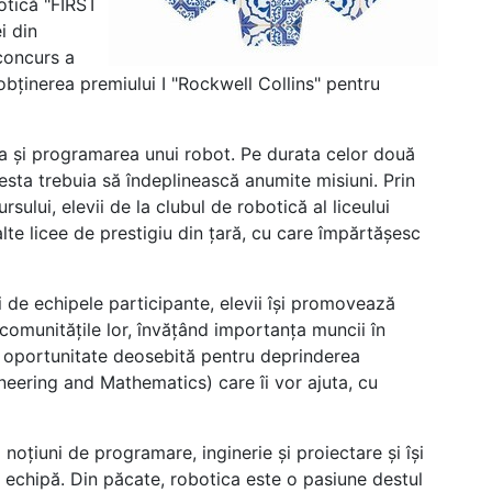
otică "FIRST
i din
concurs a
bţinerea premiului I "Rockwell Collins" pentru
a și programarea unui robot. Pe durata celor două
cesta trebuia să îndeplinească anumite misiuni. Prin
sului, elevii de la clubul de robotică al liceului
alte licee de prestigiu din țară, cu care împărtăşesc
i de echipele participante, elevii își promovează
 comunitățile lor, învățând importanța muncii în
o oportunitate deosebită pentru deprinderea
eering and Mathematics) care îi vor ajuta, cu
noțiuni de programare, inginerie și proiectare și îşi
n echipă. Din păcate, robotica este o pasiune destul