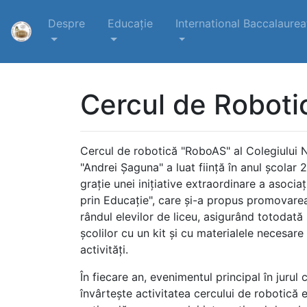
Despre
Educație
International Baccalaurea
Cercul de Roboti
Cercul de robotică "RoboAS" al Colegiului 
"Andrei Şaguna" a luat fiinţă în anul şcolar 
graţie unei iniţiative extraordinare a asociaţ
prin Educaţie", care şi-a propus promovarea 
rândul elevilor de liceu, asigurând totodată
şcolilor cu un kit şi cu materialele necesare
activităţi.
În fiecare an, evenimentul principal în jurul 
învârteşte activitatea cercului de robotică 