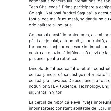
naţională a concursului internaţional de rob
Tech Challenge.". Prima participare a echipe
Colegiul Naţional "Andrei Şaguna" la acest 
fost şi cea mai fructuoasă, soldându-se cu o
originalitate şi inovaţie.
Concursul constă în proiectarea, asamblare
părți ale jocului, autonomă și controlată, a
formarea alianțelor necesare în timpul concur
nostru au ocazia să întâlnească elevi de la 
pasiunea pentru robotică.
Dincolo de întrecerea între roboții construiț
echipa și încearcă să câștige notorietate în
echipă și a inovației. De asemenea, a fost 
noțiunilor STEM (Science, Technology, Engin
siguranță în viitor.
La cercul de robotică elevii învăță împreună 
îmbunătățesc constant abilitățile de lucru i