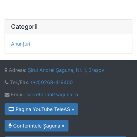
Categorii
Anunțuri
Adresa:
Şirul Andrei Şaguna, Nr. 1, Braşov
Tel./Fax:
(+4)0268-419400
Email:
secretariat@saguna.ro
Pagina YouTube TeleAS »
Conferințele Șaguna »