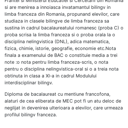
Frantei si Ministerul Educatiei si Cercetarii din Romania
si are menirea a innoiasca invatamantul bilingv in
limba franceza din Romania, propunand elevilor, care
studiaza in clasele bilingve de limba franceza sa
sustina in cadrul bacalaureatului romanesc (proba C) o
proba scrisa la limba franceza si o proba orala la o
disciplina nelingvistica (DNL), adica matematica,
fizica, chimie, istorie, geografie, economie etc.Nota
finala a examenului de BAC o constituie media a trei
note :o nota pentru limba franceza-scris, o nota
pentru o disciplina nelingvistica-oral si o a treia nota
obtinuta in clasa a XI-a in cadrul Modulului
interdisciplinar bilingv.
Diploma de bacalaureat cu mentiune francofona,
alaturi de cea eliberata de MEC pot fi un atu deloc de
neglijat in devenirea ulterioara a elevilor, care urmeaza
profilul bilingv franceza.