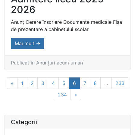
2026
Anunț Cerere înscriere Documente medicale Fișa
de prezentare a cabinetului școlar
Mai mult →
Publicat în Anunțuri acum un an
«
1
2
3
4
5
6
7
8
...
233
234
»
Categorii