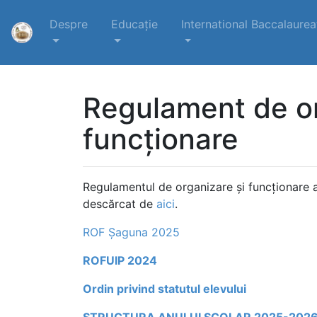
Despre
Educație
International Baccalaurea
Regulament de or
funcționare
Regulamentul de organizare şi funcţionare 
descărcat de
aici
.
ROF Șaguna 2025
ROFUIP 2024
Ordin privind statutul elevului