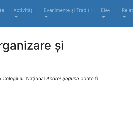
te
Activități
Evenimente şi Traditii
Elevi
Relaț
ganizare și
a Colegiului Naţional
Andrei Şaguna
poate fi