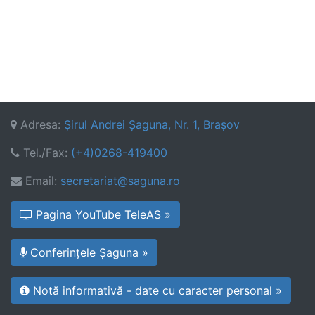
Adresa:
Şirul Andrei Şaguna, Nr. 1, Braşov
Tel./Fax:
(+4)0268-419400
Email:
secretariat@saguna.ro
Pagina YouTube TeleAS »
Conferințele Șaguna »
Notă informativă - date cu caracter personal »