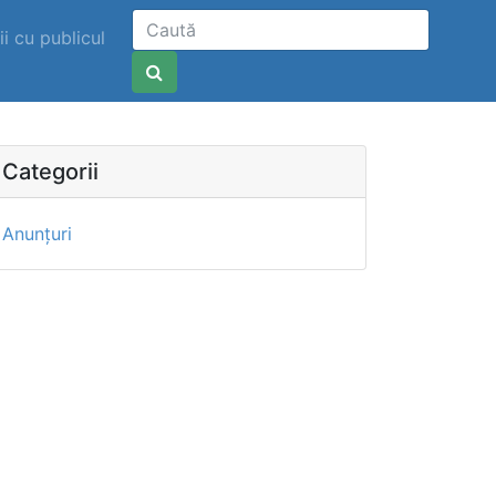
ii cu publicul
Categorii
Anunțuri