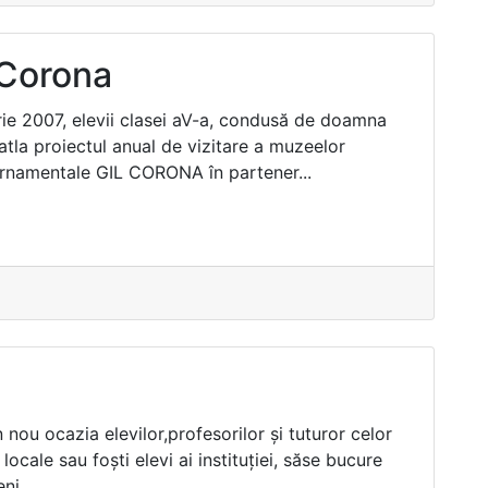
 Corona
rie 2007, elevii clasei aV-a, condusă de doamna
tla proiectul anual de vizitare a muzeelor
rnamentale GIL CORONA în partener...
 nou ocazia elevilor,profesorilor şi tuturor celor
i locale sau foşti elevi ai instituţiei, săse bucure
ni...