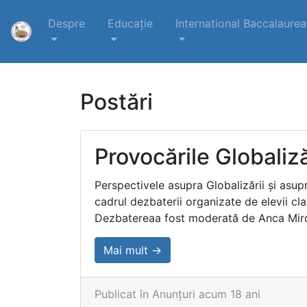
Despre
Educație
International Baccalaurea
Postări
Provocările Globaliză
Perspectivele asupra Globalizării şi asup
cadrul dezbaterii organizate de elevii cla
Dezbatereaa fost moderată de Anca Mircea,
Mai mult →
Publicat în Anunțuri acum 18 ani