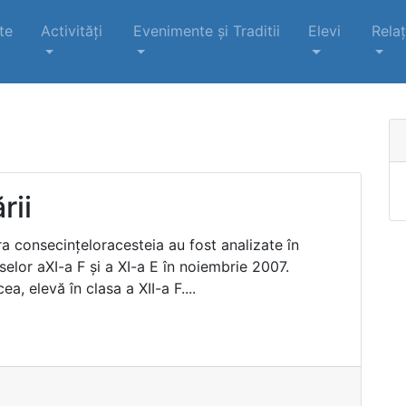
te
Activități
Evenimente şi Traditii
Elevi
Relaț
rii
ra consecinţeloracesteia au fost analizate în
selor aXI-a F şi a XI-a E în noiembrie 2007.
 elevă în clasa a XII-a F....