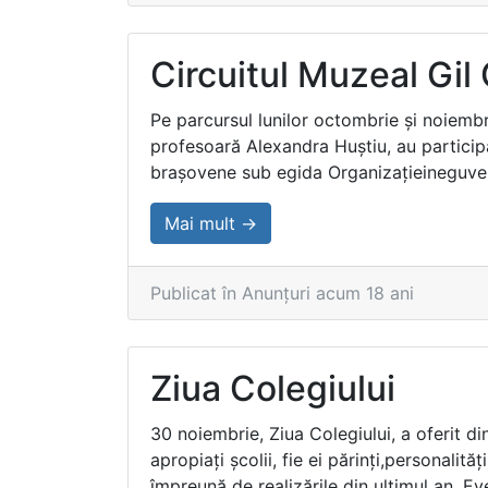
Circuitul Muzeal Gil
Pe parcursul lunilor octombrie şi noiemb
profesoară Alexandra Huştiu, au participa
braşovene sub egida Organizaţieineguve
Mai mult →
Publicat în Anunțuri acum 18 ani
Ziua Colegiului
30 noiembrie, Ziua Colegiului, a oferit din
apropiaţi şcolii, fie ei părinţi,personalităţ
împreună de realizările din ultimul an. Eve